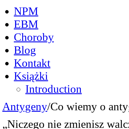
NPM
EBM
Choroby
Blog
Kontakt
Książki
Introduction
Antygeny
/
Co wiemy o anty
„Niczego nie zmienisz walcz