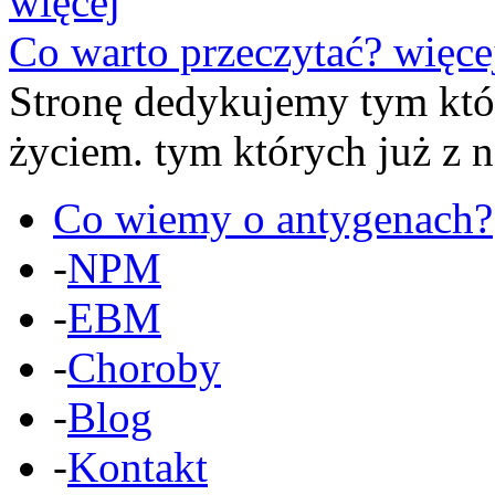
więcej
Co warto przeczytać?
więce
Stronę dedykujemy
tym któ
życiem.
tym których już z 
Co wiemy o antygenach?
-
NPM
-
EBM
-
Choroby
-
Blog
-
Kontakt