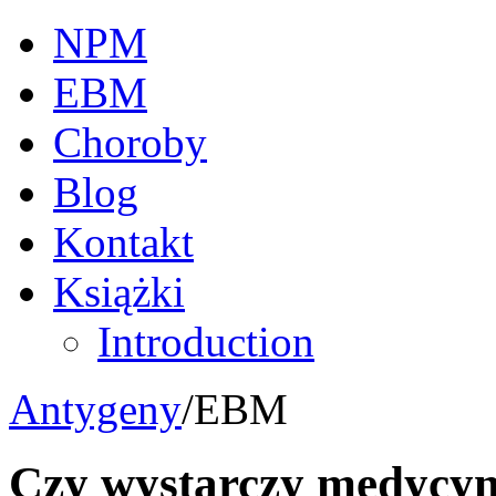
NPM
EBM
Choroby
Blog
Kontakt
Książki
Introduction
Antygeny
/
EBM
Czy wystarczy medycy