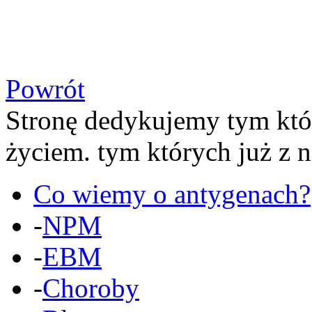
Powrót
Stronę dedykujemy
tym któ
życiem.
tym których już z 
Co wiemy o antygenach?
-
NPM
-
EBM
-
Choroby